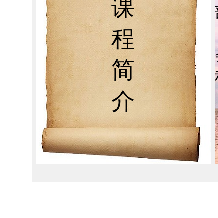
课
程
简
介