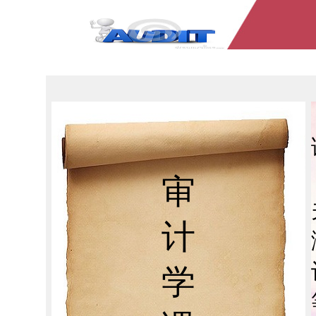
审
计
学